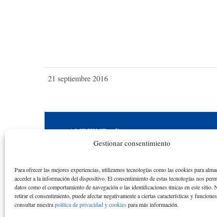
21 septiembre 2016
AMBIENT
online
Gestionar consentimiento
Una iniciativa académica y educativa en
reconocimiento a la actividad académica de los
Para ofrecer las mejores experiencias, utilizamos tecnologías como las cookies para alma
alumnos y las alumnas de la ETS de Ingenieros
acceder a la información del dispositivo. El consentimiento de estas tecnologías nos perm
datos como el comportamiento de navegación o las identificaciones únicas en este sitio. 
de Caminos de la Universidad Politécnica de
retirar el consentimiento, puede afectar negativamente a ciertas características y funcione
consultar nuestra
política de privacidad y cookies
para más información.
Catalunya desde el curso académico 1976-77