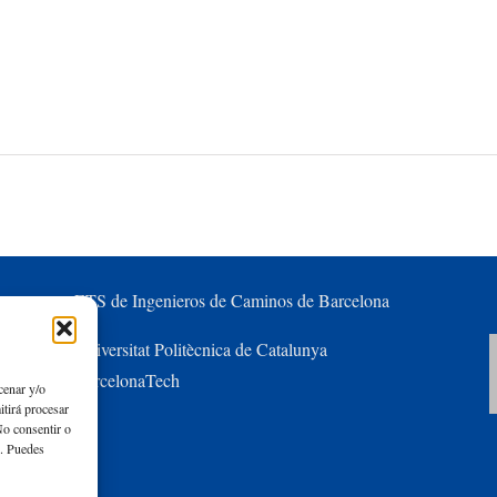
ETS de Ingenieros de Caminos de Barcelona
Universitat Politècnica de Catalunya
BarcelonaTech
cenar y/o
itirá procesar
No consentir o
s. Puedes