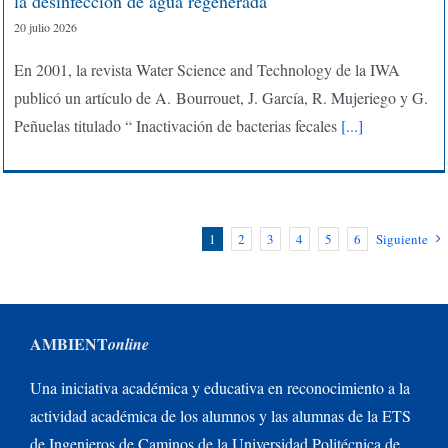
la desinfección de agua regenerada
20 julio 2026
En 2001, la revista Water Science and Technology de la IWA
publicó un artículo de A. Bourrouet, J. García, R. Mujeriego y G.
Peñuelas titulado “ Inactivación de bacterias fecales
[...]
1
2
3
4
5
6
Siguiente
AMBIENT
online
Una iniciativa académica y educativa en reconocimiento a la
actividad académica de los alumnos y las alumnas de la ETS
de Ingenieros de Caminos de la Universidad Politécnica de