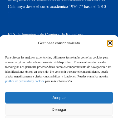
Catalunya desde el curso académico 1976-77 hasta el 2010-
11
ETS de Ingenieros de Caminos de Barcelona
Gestionar consentimiento
Universitat Politècnica de Catalunya BarcelonaTech
Para ofrecer las mejores experiencias, utilizamos tecnologías como las cookies para
almacenar y/o acceder a la información del dispositivo. El consentimiento de estas
Contacte con nosotros
tecnologías nos permitirá procesar datos como el comportamiento de navegación o las
identificaciones únicas en este sitio. No consentir o retirar el consentimiento, puede
afectar negativamente a ciertas características y funciones. Puedes consultar nuestra
política de privacidad y cookies
para más información.
Buscar:
Aceptar
© Copyright
2026 de Rafael Mujeriego | Todos los derechos reservados
Denegar
| Basado en un tema de Avada
ThemeFusion
y ejecutado con
WordPress