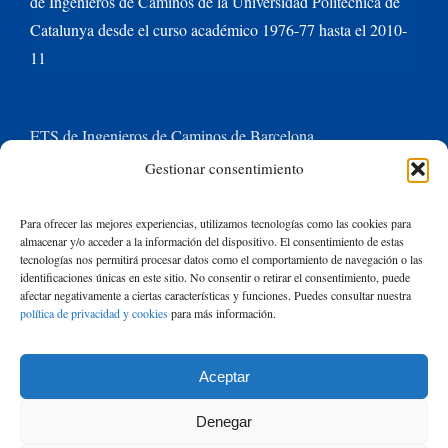
de Ingenieros de Caminos de la Universidad Politécnica de
Catalunya desde el curso académico 1976-77 hasta el 2010-
11
ETS de Ingenieros de Caminos de Barcelona
Gestionar consentimiento
Universitat Politècnica de Catalunya BarcelonaTech
Para ofrecer las mejores experiencias, utilizamos tecnologías como las cookies para
almacenar y/o acceder a la información del dispositivo. El consentimiento de estas
Contacte con nosotros
tecnologías nos permitirá procesar datos como el comportamiento de navegación o las
identificaciones únicas en este sitio. No consentir o retirar el consentimiento, puede
afectar negativamente a ciertas características y funciones. Puedes consultar nuestra
política de privacidad y cookies
para más información.
Buscar:
Aceptar
© Copyright
2026 de Rafael Mujeriego | Todos los derechos reservados
Denegar
| Basado en un tema de Avada
ThemeFusion
y ejecutado con
WordPress