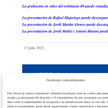
La grabación en video del webinario #8 puede visualiza
La presentación de Rafael Mujeriego puede descargar
La presentación de Jordi Martín-Alonso puede descar
La presentación de Jordi Molist y Antoni Munné pued
13 julio 2021
AMBIENT
online
Gestionar consentimiento
Una iniciativa académica y educativa en
reconocimiento a la actividad académica de los
Para ofrecer las mejores experiencias, utilizamos tecnologías como las cookies para alma
alumnos y las alumnas de la ETS de Ingenieros
acceder a la información del dispositivo. El consentimiento de estas tecnologías nos perm
datos como el comportamiento de navegación o las identificaciones únicas en este sitio. 
de Caminos de la Universidad Politécnica de
retirar el consentimiento, puede afectar negativamente a ciertas características y funcione