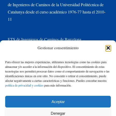
de Ingenieros de Caminos de la Universidad Politécnica de
Catalunya desde el curso académico 1976-77 hasta el 2010-
11
ETS de Ingenieros de Caminos de Barcelona
Gestionar consentimiento
Universitat Politècnica de Catalunya BarcelonaTech
Para ofrecer las mejores experiencias, utilizamos tecnologías como las cookies para
almacenar y/o acceder a la información del dispositivo. El consentimiento de estas
Contacte con nosotros
tecnologías nos permitirá procesar datos como el comportamiento de navegación o las
identificaciones únicas en este sitio. No consentir o retirar el consentimiento, puede
afectar negativamente a ciertas características y funciones. Puedes consultar nuestra
política de privacidad y cookies
para más información.
Buscar:
Aceptar
© Copyright
2026 de Rafael Mujeriego | Todos los derechos reservados
Denegar