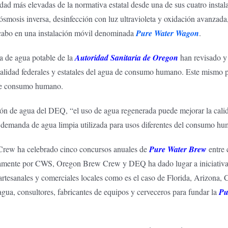
ad más elevadas de la normativa estatal desde una de sus cuatro instal
, ósmosis inversa, desinfección con luz ultravioleta y oxidación avanzad
 cabo en una instalación móvil denominada
Pure Water Wagon
.
a de agua potable de la
Autoridad Sanitaria de Oregon
han revisado y 
calidad federales y estatales del agua de consumo humano. Este mismo pr
 de consumo humano.
ión de agua del DEQ, “el uso de agua regenerada puede mejorar la calid
r la demanda de agua limpia utilizada para usos diferentes del consumo h
rew ha celebrado cinco concursos anuales de
Pure Water Brew
entre 
amente por CWS, Oregon Brew Crew y DEQ ha dado lugar a iniciativas s
rtesanales y comerciales locales como es el caso de Florida, Arizona, 
ua, consultores, fabricantes de equipos y cerveceros para fundar la
Pu