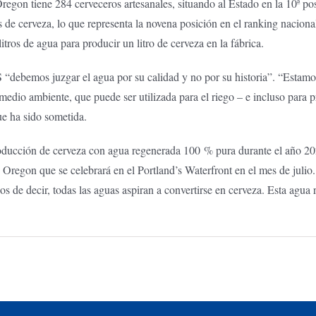
on tiene 284 cerveceros artesanales, situando al Estado en la 10ª pos
ros de cerveza, lo que representa la novena posición en el ranking nacio
itros de agua para producir un litro de cerveza en la fábrica.
S “debemos juzgar el agua por su calidad y no por su historia”. “Estam
edio ambiente, que puede ser utilizada para el riego – e incluso para pr
que ha sido sometida.
roducción de cerveza con agua regenerada 100 % pura durante el año 2020
 Oregon que se celebrará en el Portland’s Waterfront en el mes de julio.
s de decir, todas las aguas aspiran a convertirse en cerveza. Esta agua