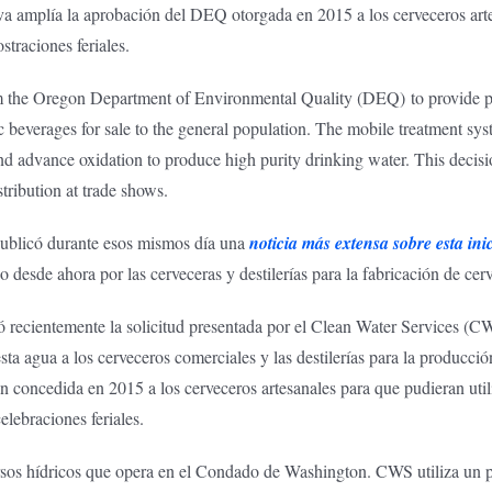
va amplía la aprobación del DEQ otorgada en 2015 a los cerveceros arte
traciones feriales.
he Oregon Department of Environmental Quality (DEQ) to provide purif
ic beverages for sale to the general population. The mobile treatment 
ion and advance oxidation to produce high purity drinking water. This de
tribution at trade shows.
ublicó durante esos mismos día una
noticia más extensa sobre esta in
esde ahora por las cerveceras y destilerías para la fabricación de cerv
 recientemente la solicitud presentada por el Clean Water Services (
ta agua a los cerveceros comerciales y las destilerías para la producció
n concedida en 2015 a los cerveceros artesanales para que pudieran util
lebraciones feriales.
rsos hídricos que opera en el Condado de Washington. CWS utiliza un pr