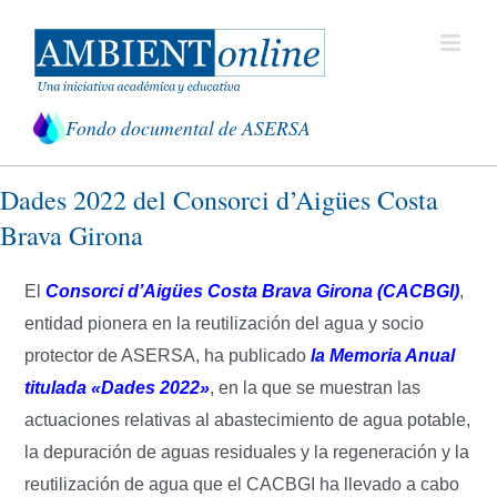
Saltar
al
contenido
Fondo documental de ASERSA
Dades 2022 del Consorci d’Aigües Costa
Brava Girona
El
Consorci d’Aigües Costa Brava Girona
(CACBGI)
,
entidad pionera en la reutilización del agua y socio
protector de ASERSA, ha publicado
la
M
emoria
A
nual
titulada «Dades 2022»
, en la que se muestran las
actuaciones relativas al abastecimiento de agua potable,
la depuración de aguas residuales y la regeneración y la
reutilización de agua que el CACBGI ha llevado a cabo