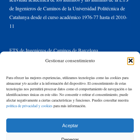
de Ingenieros de Caminos de la Universidad Politécnica de
Catalunya desde el curso académico 1976-77 hasta el 2010-
11
ETS de Ingenieros de Caminos de Barcelona
Gestionar consentimiento
Universitat Politècnica de Catalunya BarcelonaTech
Para ofrecer las mejores experiencias, utilizamos tecnologías como las cookies para
almacenar y/o acceder a la información del dispositivo. El consentimiento de estas
Contacte con nosotros
tecnologías nos permitirá procesar datos como el comportamiento de navegación o las
identificaciones únicas en este sitio. No consentir o retirar el consentimiento, puede
afectar negativamente a ciertas características y funciones. Puedes consultar nuestra
política de privacidad y cookies
para más información.
Buscar:
Aceptar
© Copyright
2026 de Rafael Mujeriego | Todos los derechos reservados
Denegar