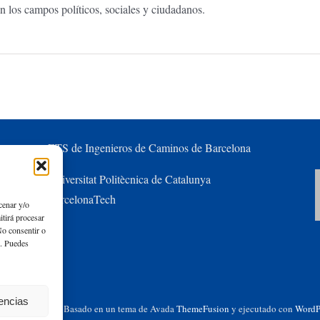
n los campos políticos, sociales y ciudadanos.
ETS de Ingenieros de Caminos de Barcelona
Universitat Politècnica de Catalunya
BarcelonaTech
cenar y/o
itirá procesar
No consentir o
s. Puedes
rencias
chos reservados | Basado en un tema de Avada
ThemeFusion
y ejecutado con
WordP