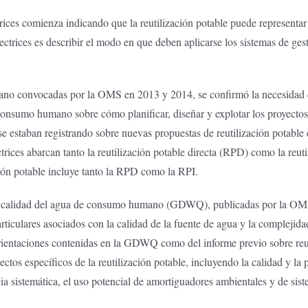
ctrices comienza indicando que la reutilización potable puede represent
irectrices es describir el modo en que deben aplicarse los sistemas de
no convocadas por la OMS en 2013 y 2014, se confirmó la necesidad de 
consumo humano sobre cómo planificar, diseñar y explotar los proyectos 
ue se estaban registrando sobre nuevas propuestas de reutilización potabl
trices abarcan tanto la reutilización potable directa (RPD) como la reuti
ción potable incluye tanto la RPD como la RPI.
 la calidad del agua de consumo humano (GDWQ), publicadas por la OMS e
iculares asociados con la calidad de la fuente de agua y la complejidad 
s orientaciones contenidas en la GDWQ como del informe previo sobre r
ctos específicos de la reutilización potable, incluyendo la calidad y la 
cia sistemática, el uso potencial de amortiguadores ambientales y de sis