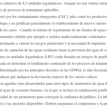
s entéricos de 8,5 unidades logarítmicas). Aunque no son valores orienta
s de procesos de tratamiento aplicables.
nterés por los contaminantes emergentes (CEC), tales como los productos
ajas y no justifican generalmente el establecimiento de nuevos valores o
os casos. Cuando el sistema de seguimiento de las fuentes de agua in
rientador (debido por ejemplo a vertidos inadecuadamente controlados d
 destinadas a valorar los riesgos potenciales y la necesidad de implantar
nto de captación de las aguas residuales hasta la provisión del agua d
es en unidades logarítmicas (LRV) están basadas en ensayos de prueba y
asada en demostrar el rendimiento continuado de los procesos de tratami
 determinado por los principios descritos en las GDWQ, lo más frecuente 
icas que indiquen la desviación respecto de los valores críticos.
on aquellas otras desarrolladas para otros tipos de suministros de agu
 al agua de consumo humano, en el que se incluya la reutilización potabl
acidad de sus promotores para conseguir la confianza del público. La in
o y las opciones disponibles. Deberá asegurarse el compromiso y la part