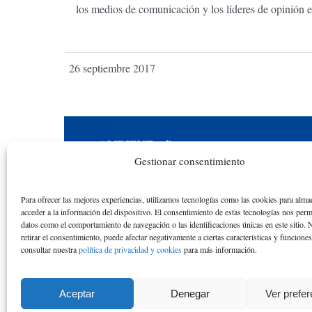
los medios de comunicación y los líderes de opinión e
26 septiembre 2017
AMBIENT
online
Gestionar consentimiento
Una iniciativa académica y educativa en
reconocimiento a la actividad académica de los
Para ofrecer las mejores experiencias, utilizamos tecnologías como las cookies para alma
alumnos y las alumnas de la ETS de Ingenieros
acceder a la información del dispositivo. El consentimiento de estas tecnologías nos perm
datos como el comportamiento de navegación o las identificaciones únicas en este sitio. 
de Caminos de la Universidad Politécnica de
retirar el consentimiento, puede afectar negativamente a ciertas características y funcione
consultar nuestra
política de privacidad y cookies
para más información.
Catalunya desde el curso académico 1976-77
hasta el 2010-11
Aceptar
Denegar
Ver prefe
© Copyright
2026 de Rafael Mujeriego | Todos los dere