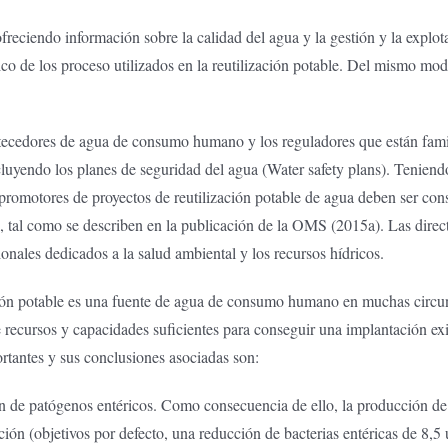
reciendo información sobre la calidad del agua y la gestión y la explotac
écnico de los proceso utilizados en la reutilización potable. Del mismo 
abastecedores de agua de consumo humano y los reguladores que están fa
endo los planes de seguridad del agua (Water safety plans). Teniendo 
s promotores de proyectos de reutilización potable de agua deben ser cons
, tal como se describen en la publicación de la OMS (2015a). Las direct
ionales dedicados a la salud ambiental y los recursos hídricos.
ción potable es una fuente de agua de consumo humano en muchas circuns
ecursos y capacidades suficientes para conseguir una implantación exi
ortantes y sus conclusiones asociadas son:
ón de patógenos entéricos. Como consecuencia de ello, la producción 
ión (objetivos por defecto, una reducción de bacterias entéricas de 8,5