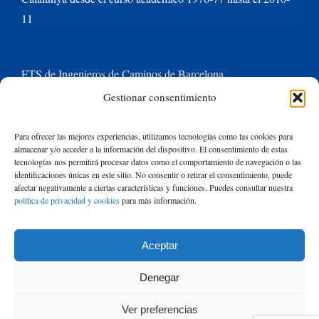
11
ETS de Ingenieros de Caminos de Barcelona
Gestionar consentimiento
Universitat Politècnica de Catalunya BarcelonaTech
Para ofrecer las mejores experiencias, utilizamos tecnologías como las cookies para
almacenar y/o acceder a la información del dispositivo. El consentimiento de estas
Contacte con nosotros
tecnologías nos permitirá procesar datos como el comportamiento de navegación o las
identificaciones únicas en este sitio. No consentir o retirar el consentimiento, puede
afectar negativamente a ciertas características y funciones. Puedes consultar nuestra
política de privacidad y cookies
para más información.
Buscar:
Aceptar
© Copyright
2026 de Rafael Mujeriego | Todos los derechos reservados
Denegar
| Basado en un tema de Avada
ThemeFusion
y ejecutado con
WordPress
Ver preferencias
|