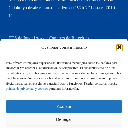
Catalunya desde el curso académico 1976-77 hasta el 2010-
11
ETS de Ingenieros de Caminos de Barcelona
Gestionar consentimiento
Universitat Politècnica de Catalunya BarcelonaTech
Para ofrecer las mejores experiencias, utilizamos tecnologías como las cookies para
almacenar y/o acceder a la información del dispositivo. El consentimiento de estas
Contacte con nosotros
tecnologías nos permitirá procesar datos como el comportamiento de navegación o las
identificaciones únicas en este sitio. No consentir o retirar el consentimiento, puede
afectar negativamente a ciertas características y funciones. Puedes consultar nuestra
política de privacidad y cookies
para más información.
Buscar:
Aceptar
© Copyright
2026 de Rafael Mujeriego | Todos los derechos reservados
Denegar
| Basado en un tema de Avada
ThemeFusion
y ejecutado con
WordPress