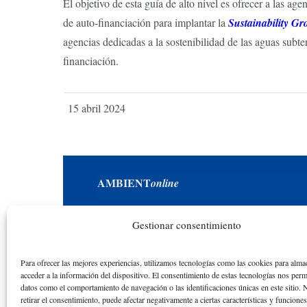
El objetivo de esta guía de alto nivel es ofrecer a las ag
de auto-financiación para implantar la
Sustainability 
agencias dedicadas a la sostenibilidad de las aguas sub
financiación.
15 abril 2024
AMBIENT
online
Una iniciativa académica y educativa en
Gestionar consentimiento
reconocimiento a la actividad académica de los
alumnos y las alumnas de la ETS de Ingenieros
Para ofrecer las mejores experiencias, utilizamos tecnologías como las cookies para alma
de Caminos de la Universidad Politécnica de
acceder a la información del dispositivo. El consentimiento de estas tecnologías nos perm
datos como el comportamiento de navegación o las identificaciones únicas en este sitio. 
Catalunya desde el curso académico 1976-77
retirar el consentimiento, puede afectar negativamente a ciertas características y funcione