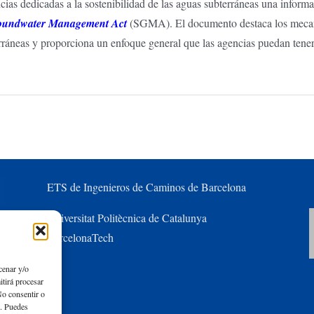
encias dedicadas a la sostenibilidad de las aguas subterráneas una informa
Groundwater Management Act
(SGMA). El documento destaca los mecani
terráneas y proporciona un enfoque general que las agencias puedan tene
ETS de Ingenieros de Caminos de Barcelona
Universitat Politècnica de Catalunya
BarcelonaTech
cenar y/o
itirá procesar
No consentir o
s. Puedes