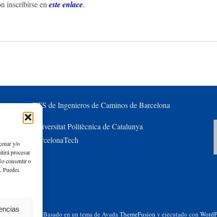
n inscribirse en
este enlace
.
ETS de Ingenieros de Caminos de Barcelona
Universitat Politècnica de Catalunya
BarcelonaTech
cenar y/o
itirá procesar
No consentir o
s. Puedes
rencias
chos reservados | Basado en un tema de Avada
ThemeFusion
y ejecutado con
WordP