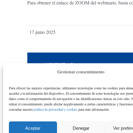
Para obtener el enlace de ZOOM del webinario, basta co
17 junio 2025
AMBIENT
online
Gestionar consentimiento
Una iniciativa académica y educativa en
reconocimiento a la actividad académica de los
Para ofrecer las mejores experiencias, utilizamos tecnologías como las cookies para alma
alumnos y las alumnas de la ETS de Ingenieros
acceder a la información del dispositivo. El consentimiento de estas tecnologías nos perm
datos como el comportamiento de navegación o las identificaciones únicas en este sitio. 
de Caminos de la Universidad Politécnica de
retirar el consentimiento, puede afectar negativamente a ciertas características y funcione
consultar nuestra
política de privacidad y cookies
para más información.
Catalunya desde el curso académico 1976-77
hasta el 2010-11
Aceptar
Denegar
Ver prefe
© Copyright
2026 de Rafael Mujeriego | Todos los dere