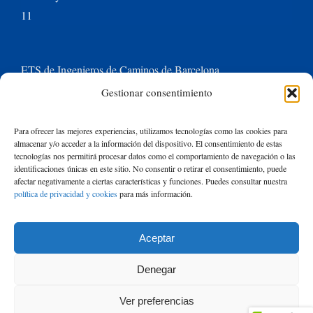
11
ETS de Ingenieros de Caminos de Barcelona
Gestionar consentimiento
Universitat Politècnica de Catalunya BarcelonaTech
Para ofrecer las mejores experiencias, utilizamos tecnologías como las cookies para
almacenar y/o acceder a la información del dispositivo. El consentimiento de estas
Contacte con nosotros
tecnologías nos permitirá procesar datos como el comportamiento de navegación o las
identificaciones únicas en este sitio. No consentir o retirar el consentimiento, puede
afectar negativamente a ciertas características y funciones. Puedes consultar nuestra
política de privacidad y cookies
para más información.
Buscar:
Aceptar
© Copyright
2026 de Rafael Mujeriego | Todos los derechos reservados
Denegar
| Basado en un tema de Avada
ThemeFusion
y ejecutado con
WordPress
Ver preferencias
|