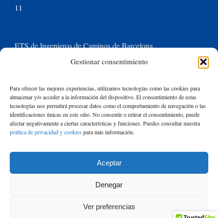
11
ETS de Ingenieros de Caminos de Barcelona
Gestionar consentimiento
Universitat Politècnica de Catalunya BarcelonaTech
Para ofrecer las mejores experiencias, utilizamos tecnologías como las cookies para
almacenar y/o acceder a la información del dispositivo. El consentimiento de estas
Contacte con nosotros
tecnologías nos permitirá procesar datos como el comportamiento de navegación o las
identificaciones únicas en este sitio. No consentir o retirar el consentimiento, puede
afectar negativamente a ciertas características y funciones. Puedes consultar nuestra
política de privacidad y cookies
para más información.
Buscar:
Aceptar
© Copyright
2026 de Rafael Mujeriego | Todos los derechos reservados
Denegar
| Basado en un tema de Avada
ThemeFusion
y ejecutado con
WordPress
Ver preferencias
|