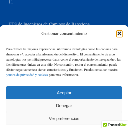
11
ETS de Ingenieros de Caminos de Barcelona
Gestionar consentimiento
Universitat Politècnica de Catalunya BarcelonaTech
Para ofrecer las mejores experiencias, utilizamos tecnologías como las cookies para
almacenar y/o acceder a la información del dispositivo. El consentimiento de estas
Contacte con nosotros
tecnologías nos permitirá procesar datos como el comportamiento de navegación o las
identificaciones únicas en este sitio. No consentir o retirar el consentimiento, puede
afectar negativamente a ciertas características y funciones. Puedes consultar nuestra
política de privacidad y cookies
para más información.
Buscar:
Aceptar
© Copyright
2026 de Rafael Mujeriego | Todos los derechos reservados
Denegar
| Basado en un tema de Avada
ThemeFusion
y ejecutado con
WordPress
Ver preferencias
|