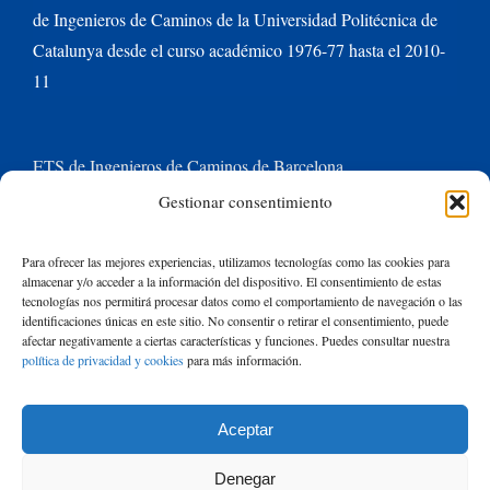
de Ingenieros de Caminos de la Universidad Politécnica de
Catalunya desde el curso académico 1976-77 hasta el 2010-
11
ETS de Ingenieros de Caminos de Barcelona
Gestionar consentimiento
Universitat Politècnica de Catalunya BarcelonaTech
Para ofrecer las mejores experiencias, utilizamos tecnologías como las cookies para
almacenar y/o acceder a la información del dispositivo. El consentimiento de estas
Contacte con nosotros
tecnologías nos permitirá procesar datos como el comportamiento de navegación o las
identificaciones únicas en este sitio. No consentir o retirar el consentimiento, puede
afectar negativamente a ciertas características y funciones. Puedes consultar nuestra
política de privacidad y cookies
para más información.
Buscar:
Aceptar
© Copyright
2026 de Rafael Mujeriego | Todos los derechos reservados
Denegar