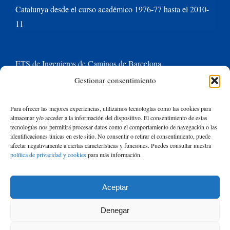
Catalunya desde el curso académico 1976-77 hasta el 2010-
11
ETS de Ingenieros de Caminos de Barcelona
Gestionar consentimiento
Universitat Politècnica de Catalunya BarcelonaTech
Para ofrecer las mejores experiencias, utilizamos tecnologías como las cookies para
almacenar y/o acceder a la información del dispositivo. El consentimiento de estas
Contacte con nosotros
tecnologías nos permitirá procesar datos como el comportamiento de navegación o las
identificaciones únicas en este sitio. No consentir o retirar el consentimiento, puede
afectar negativamente a ciertas características y funciones. Puedes consultar nuestra
política de privacidad y cookies
para más información.
Buscar:
Aceptar
© Copyright
2026 de Rafael Mujeriego | Todos los derechos reservados
Denegar
| Basado en un tema de Avada
ThemeFusion
y ejecutado con
WordPress