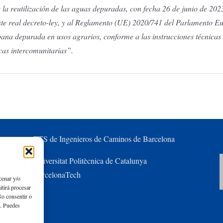
e la reutilización de las aguas depuradas, con fecha 26 de junio de 202
este real decreto-ley, y al Reglamento (UE) 2020/741 del Parlamento E
rbana depurada en usos agrarios, conforme a las instrucciones técnicas 
cas intercomunitarias”.
ETS de Ingenieros de Caminos de Barcelona
Universitat Politècnica de Catalunya
BarcelonaTech
cenar y/o
itirá procesar
No consentir o
s. Puedes