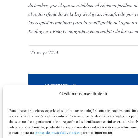
diciembre, por el que se establece el régimen jurídico d
al texto refundido de la Ley de Aguas, modificado por 
los requisitos mínimos para la reutilización del agua u
Ecológica y Reto Demográfico en el ámbito de las cuen
25 mayo 2023
AMBIENT
online
Gestionar consentimiento
Una iniciativa académica y educativa en
reconocimiento a la actividad académica de los
Para ofrecer las mejores experiencias, utilizamos tecnologías como las cookies para alma
alumnos y las alumnas de la ETS de Ingenieros
acceder a la información del dispositivo. El consentimiento de estas tecnologías nos perm
datos como el comportamiento de navegación o las identificaciones únicas en este sitio. 
de Caminos de la Universidad Politécnica de
retirar el consentimiento, puede afectar negativamente a ciertas características y funcione
consultar nuestra
política de privacidad y cookies
para más información.
Catalunya desde el curso académico 1976-77