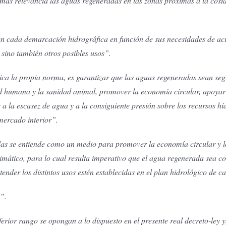
s relevancia las aguas regeneradas en las zonas próximas a la costa e
en cada demarcación hidrográfica en función de sus necesidades de acue
 sino también otros posibles usos”.
a la propia norma, es garantizar que las aguas regeneradas sean segu
ud humana y la sanidad animal, promover la economía circular, apoyar 
e a la escasez de agua y a la consiguiente presión sobre los recursos 
mercado interior”.
adas se entiende como un medio para promover la economía circular y l
limático, para lo cual resulta imperativo que el agua regenerada sea c
nder los distintos usos estén establecidas en el plan hidrológico de 
”.
rior rango se opongan a lo dispuesto en el presente real decreto-ley y