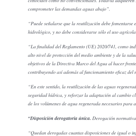
conocidos como no convencionales. Todavía adquieren má
comprometer las demandas aguas abajo”.
“Puede señalarse que la reutilización debe fomentarse 
hidrológico, y no debe considerarse sólo el uso agrícola
“La finalidad del Reglamento (UE) 2020/741, como indic
alto nivel de protección del medio ambiente y de la sal
objetivos de la Directiva Marco del Agua al hacer frent
contribuyendo así además al funcionamiento eficaz del 
“En este sentido, la reutilización de las aguas regener
seguridad hídrica, y reforzar la adaptación al cambio c
de los volúmenes de agua regenerada necesarios para ate
“Disposición derogatoria única.
Derogación normativa
“Quedan derogadas cuantas disposiciones de igual o infe