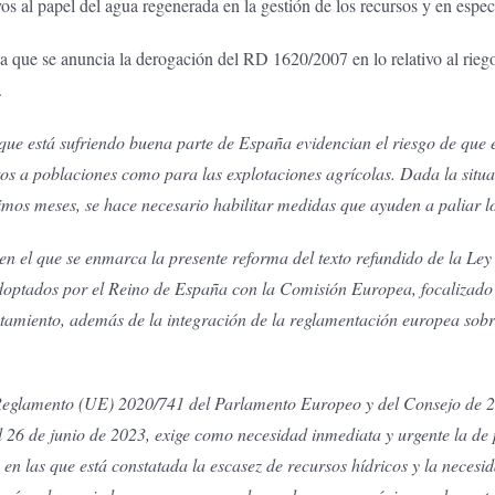
os al papel del agua regenerada en la gestión de los recursos y en especi
la que se anuncia la derogación del RD 1620/2007 en lo relativo al rieg
.
s que está sufriendo buena parte de España evidencian el riesgo de que
s a poblaciones como para las explotaciones agrícolas. Dada la situa
mos meses, se hace necesario habilitar medidas que ayuden a paliar lo
n el que se enmarca la presente reforma del texto refundido de la Ley
optados por el Reino de España con la Comisión Europea, focalizado e
atamiento, además de la integración de la reglamentación europea sobre
Reglamento (UE) 2020/741 del Parlamento Europeo y del Consejo de 25
l 26 de junio de 2023, exige como necesidad inmediata y urgente la de 
n las que está constatada la escasez de recursos hídricos y la necesi