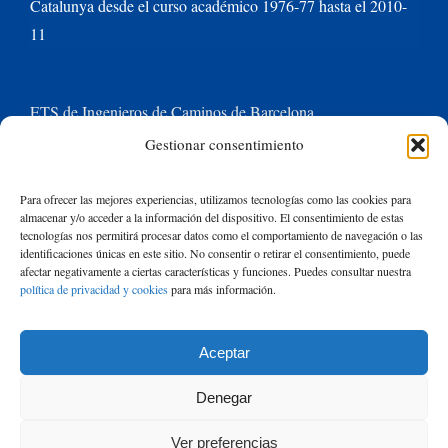
Catalunya desde el curso académico 1976-77 hasta el 2010-
11
ETS de Ingenieros de Caminos de Barcelona
Gestionar consentimiento
Universitat Politècnica de Catalunya BarcelonaTech
Para ofrecer las mejores experiencias, utilizamos tecnologías como las cookies para
almacenar y/o acceder a la información del dispositivo. El consentimiento de estas
Contacte con nosotros
tecnologías nos permitirá procesar datos como el comportamiento de navegación o las
identificaciones únicas en este sitio. No consentir o retirar el consentimiento, puede
afectar negativamente a ciertas características y funciones. Puedes consultar nuestra
política de privacidad y cookies
para más información.
Buscar:
Aceptar
© Copyright
2026 de Rafael Mujeriego | Todos los derechos reservados
Denegar
| Basado en un tema de Avada
ThemeFusion
y ejecutado con
WordPress
Ver preferencias
|