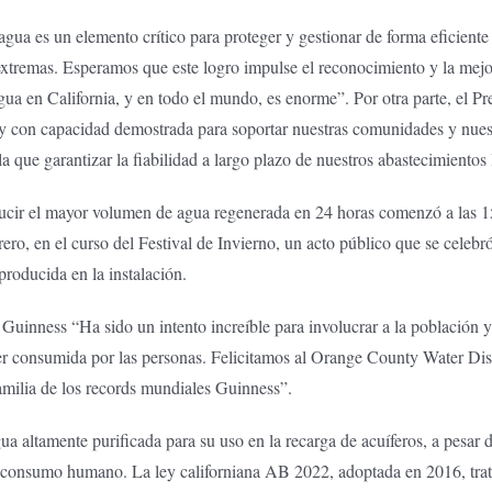
agua es un elemento crítico para proteger y gestionar de forma eficient
extremas. Esperamos que este logro impulse el reconocimiento y la mejo
gua en California, y en todo el mundo, es enorme”. Por otra parte, el 
a y con capacidad demostrada para soportar nuestras comunidades y nue
ue garantizar la fiabilidad a largo plazo de nuestros abastecimientos 
ucir el mayor volumen de agua regenerada en 24 horas comenzó a las 15:
ero, en el curso del Festival de Invierno, un acto público que se celeb
producida en la instalación.
 Guinness “Ha sido un intento increíble para involucrar a la población 
r consumida por las personas. Felicitamos al Orange County Water Distr
familia de los records mundiales Guinness”.
gua altamente purificada para su uso en la recarga de acuíferos, a pes
de consumo humano. La ley californiana AB 2022, adoptada en 2016, trata