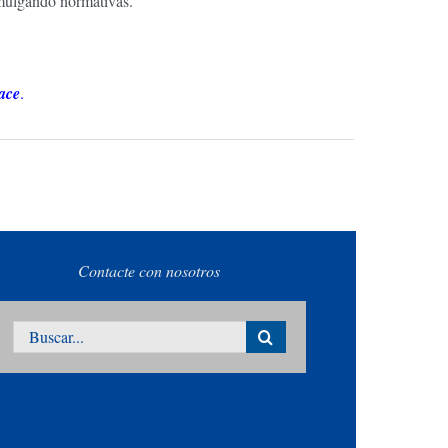
romulgando normativas.
lace
.
Contacte con nosotros
Buscar: