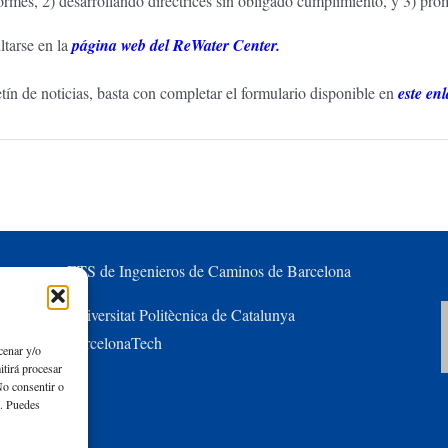
iformes, 2) desarrollando directrices sin obligado cumplimiento, y 3) p
tarse en la
página web del ReWater Center.
letín de noticias, basta con completar el formulario disponible en
este en
ETS de Ingenieros de Caminos de Barcelona
Universitat Politècnica de Catalunya
BarcelonaTech
cenar y/o
itirá procesar
No consentir o
s. Puedes