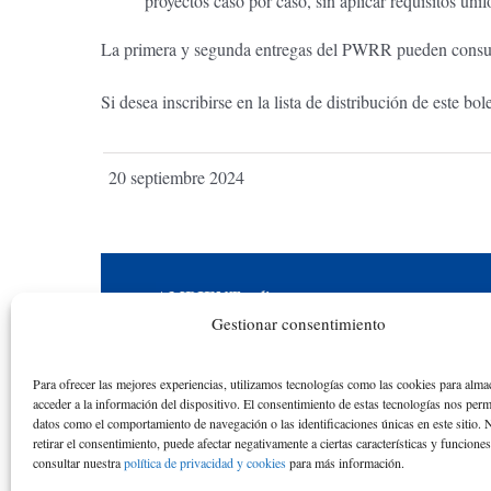
proyectos caso por caso, sin aplicar requisitos un
La primera y segunda entregas del PWRR pueden consul
Si desea inscribirse en la lista de distribución de este bo
20 septiembre 2024
AMBIENT
online
Gestionar consentimiento
Una iniciativa académica y educativa en
reconocimiento a la actividad académica de los
Para ofrecer las mejores experiencias, utilizamos tecnologías como las cookies para alma
alumnos y las alumnas de la ETS de Ingenieros
acceder a la información del dispositivo. El consentimiento de estas tecnologías nos perm
datos como el comportamiento de navegación o las identificaciones únicas en este sitio. 
de Caminos de la Universidad Politécnica de
retirar el consentimiento, puede afectar negativamente a ciertas características y funcione
consultar nuestra
política de privacidad y cookies
para más información.
Catalunya desde el curso académico 1976-77