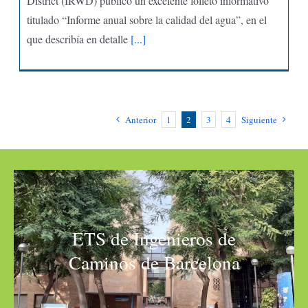
District (IRWD) publicó un excelente folleto informativo
titulado “Informe anual sobre la calidad del agua”, en el
que describía en detalle
[...]
Anterior
1
2
3
4
Siguiente
ETS de Ingenieros de
Caminos de Barcelona