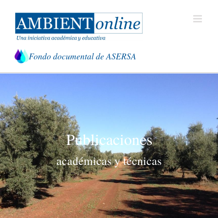
Saltar
al
contenido
Fondo documental de ASERSA
Publicaciones
académicas y técnicas