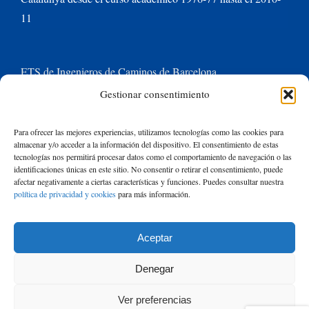
11
ETS de Ingenieros de Caminos de Barcelona
Gestionar consentimiento
Universitat Politècnica de Catalunya BarcelonaTech
Para ofrecer las mejores experiencias, utilizamos tecnologías como las cookies para
almacenar y/o acceder a la información del dispositivo. El consentimiento de estas
Contacte con nosotros
tecnologías nos permitirá procesar datos como el comportamiento de navegación o las
identificaciones únicas en este sitio. No consentir o retirar el consentimiento, puede
afectar negativamente a ciertas características y funciones. Puedes consultar nuestra
política de privacidad y cookies
para más información.
Buscar:
Aceptar
© Copyright
2026 de Rafael Mujeriego | Todos los derechos reservados
Denegar
| Basado en un tema de Avada
ThemeFusion
y ejecutado con
WordPress
Ver preferencias
|