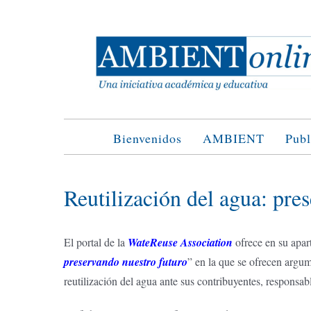
Saltar
al
contenido
Bienvenidos
AMBIENT
Publ
Reutilización del agua: pre
El portal de la
WateReuse Association
ofrece en su apa
preservando nuestro futuro
” en la que se ofrecen argum
reutilización del agua ante sus contribuyentes, responsabl