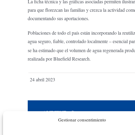
La ficha técnica y las gráficas asociadas permiten ilust
para que florezcan las familias y crezca la actividad com
documentando sus aportaciones.
Poblaciones de todo el país están incorporando la reutil
agua seguro, fiable, controlado localmente – esencial p
se ha estimado que el volumen de agua regenerada pr
realizada por Bluefield Research.
24 abril 2023
AMBIENT
online
Gestionar consentimiento
Una iniciativa académica y educativa en
reconocimiento a la actividad académica de los