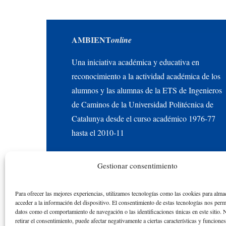
AMBIENT
online
Una iniciativa académica y educativa en
reconocimiento a la actividad académica de los
alumnos y las alumnas de la ETS de Ingenieros
de Caminos de la Universidad Politécnica de
Catalunya desde el curso académico 1976-77
hasta el 2010-11
© Copyright
2026 de Rafael Mujeriego | Todos los dere
Gestionar consentimiento
Para ofrecer las mejores experiencias, utilizamos tecnologías como las cookies para alma
acceder a la información del dispositivo. El consentimiento de estas tecnologías nos perm
datos como el comportamiento de navegación o las identificaciones únicas en este sitio. 
retirar el consentimiento, puede afectar negativamente a ciertas características y funcione