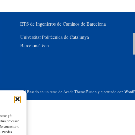
ETS de Ingenieros de Caminos de Barcelona
Universitat Politècnica de Catalunya
BarcelonaTech
chos reservados | Basado en un tema de Avada
ThemeFusion
y ejecutado con
WordP
cenar y/o
itirá procesar
No consentir o
s. Puedes