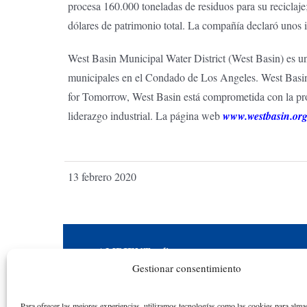
procesa 160.000 toneladas de residuos para su reciclaje;
dólares de patrimonio total. La compañía declaró unos 
West Basin Municipal Water District (West Basin) es un
municipales en el Condado de Los Angeles. West Basin
for Tomorrow, West Basin está comprometida con la prot
liderazgo industrial. La página web
www.westbasin.or
13 febrero 2020
AMBIENT
online
Gestionar consentimiento
Una iniciativa académica y educativa en
reconocimiento a la actividad académica de los
Para ofrecer las mejores experiencias, utilizamos tecnologías como las cookies para alma