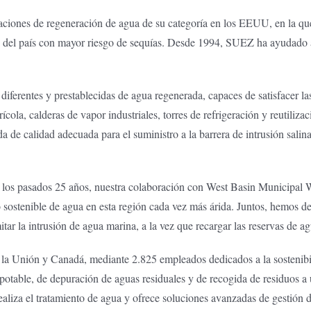
alaciones de regeneración de agua de su categoría en los EEUU, en la 
ones del país con mayor riesgo de sequías. Desde 1994, SUEZ ha ayudad
diferentes y prestablecidas de agua regenerada, capaces de satisfacer l
rícola, calderas de vapor industriales, torres de refrigeración y reutiliza
e calidad adecuada para el suministro a la barrera de intrusión salina 
os pasados 25 años, nuestra colaboración con West Basin Municipal Wat
o sostenible de agua en esta región cada vez más árida. Juntos, hemos d
tar la intrusión de agua marina, a la vez que recargar las reservas de ag
 Unión y Canadá, mediante 2.825 empleados dedicados a la sostenibilid
potable, de depuración de aguas residuales y de recogida de residuos a
liza el tratamiento de agua y ofrece soluciones avanzadas de gestión d