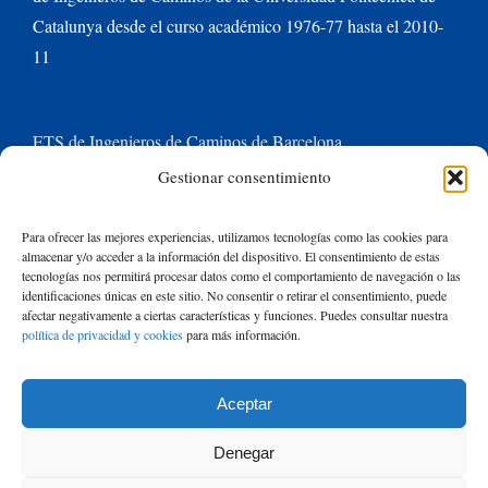
Catalunya desde el curso académico 1976-77 hasta el 2010-
11
ETS de Ingenieros de Caminos de Barcelona
Gestionar consentimiento
Universitat Politècnica de Catalunya BarcelonaTech
Para ofrecer las mejores experiencias, utilizamos tecnologías como las cookies para
almacenar y/o acceder a la información del dispositivo. El consentimiento de estas
Contacte con nosotros
tecnologías nos permitirá procesar datos como el comportamiento de navegación o las
identificaciones únicas en este sitio. No consentir o retirar el consentimiento, puede
afectar negativamente a ciertas características y funciones. Puedes consultar nuestra
política de privacidad y cookies
para más información.
Buscar:
Aceptar
© Copyright
2026 de Rafael Mujeriego | Todos los derechos reservados
Denegar
| Basado en un tema de Avada
ThemeFusion
y ejecutado con
WordPress