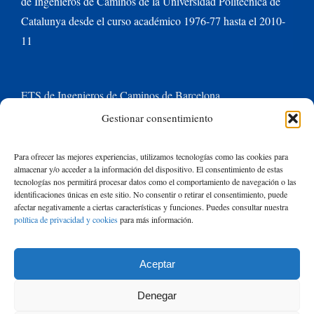
de Ingenieros de Caminos de la Universidad Politécnica de
Catalunya desde el curso académico 1976-77 hasta el 2010-
11
ETS de Ingenieros de Caminos de Barcelona
Gestionar consentimiento
Universitat Politècnica de Catalunya BarcelonaTech
Para ofrecer las mejores experiencias, utilizamos tecnologías como las cookies para
almacenar y/o acceder a la información del dispositivo. El consentimiento de estas
Contacte con nosotros
tecnologías nos permitirá procesar datos como el comportamiento de navegación o las
identificaciones únicas en este sitio. No consentir o retirar el consentimiento, puede
afectar negativamente a ciertas características y funciones. Puedes consultar nuestra
política de privacidad y cookies
para más información.
Buscar:
Aceptar
© Copyright
2026 de Rafael Mujeriego | Todos los derechos reservados
Denegar
| Basado en un tema de Avada
ThemeFusion
y ejecutado con
WordPress