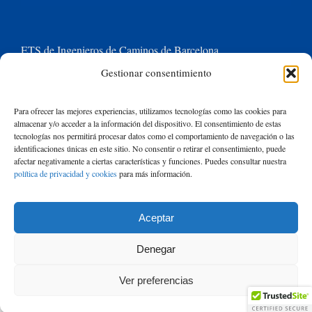
ETS de Ingenieros de Caminos de Barcelona
Gestionar consentimiento
Universitat Politècnica de Catalunya BarcelonaTech
Para ofrecer las mejores experiencias, utilizamos tecnologías como las cookies para
almacenar y/o acceder a la información del dispositivo. El consentimiento de estas
Contacte con nosotros
tecnologías nos permitirá procesar datos como el comportamiento de navegación o las
identificaciones únicas en este sitio. No consentir o retirar el consentimiento, puede
afectar negativamente a ciertas características y funciones. Puedes consultar nuestra
política de privacidad y cookies
para más información.
Buscar:
Aceptar
© Copyright
2026 de Rafael Mujeriego | Todos los derechos reservados
Denegar
| Basado en un tema de Avada
ThemeFusion
y ejecutado con
WordPress
Ver preferencias
|