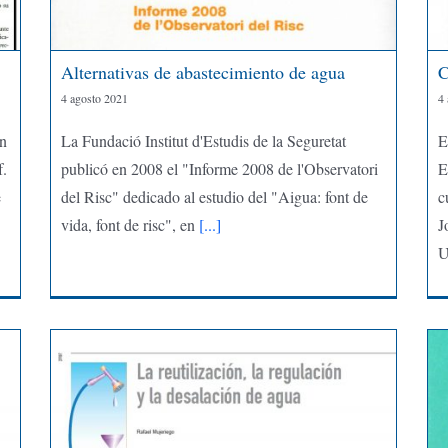
Alternativas de abastecimiento de agua
C
4 agosto 2021
4
ón
La Fundació Institut d'Estudis de la Seguretat
E
f.
publicó en 2008 el "Informe 2008 de l'Observatori
E
e
del Risc" dedicado al estudio del "Aigua: font de
c
vida, font de risc", en
[...]
J
U