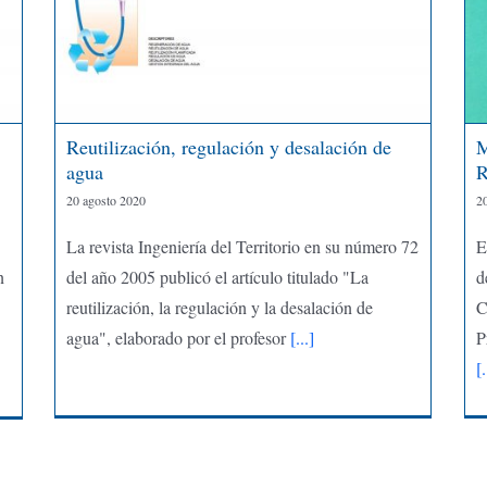
Reutilización, regulación y desalación de
M
agua
R
20 agosto 2020
2
La revista Ingeniería del Territorio en su número 72
E
n
del año 2005 publicó el artículo titulado "La
d
reutilización, la regulación y la desalación de
C
agua", elaborado por el profesor
[...]
P
[.