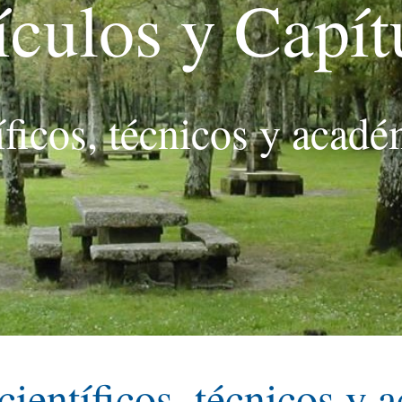
ículos y Capít
íficos, técnicos y acad
científicos, técnicos y