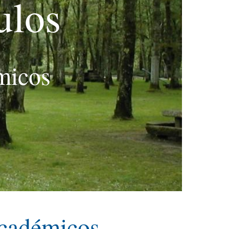
ulos
émicos
 académicos