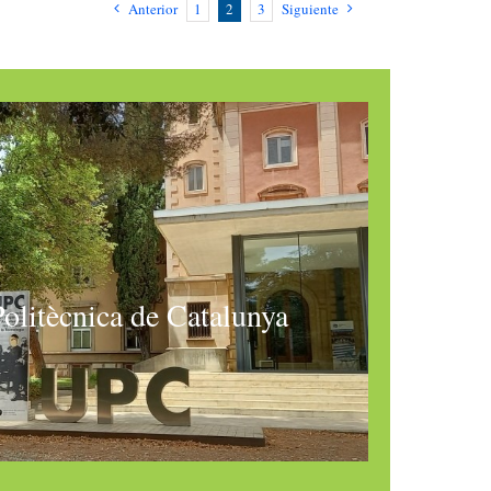
Anterior
1
2
3
Siguiente
Politècnica de Catalunya