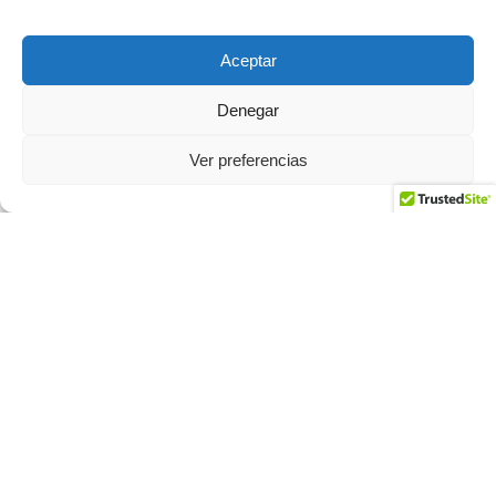
diciembre 2015
Aceptar
noviembre 2015
Denegar
octubre 2015
Ver preferencias
septiembre 2015
julio 2015
junio 2015
mayo 2015
abril 2015
marzo 2015