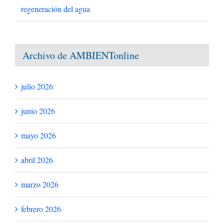
¿Qué es AMBIENTonline?
Un reconocimiento a las promociones de alumnos y alumnas
de Ingeniería Ambiental de la ETS de Ingenieros de
Caminos, Canales y Puertos de Barcelona durante los cursos
académicos 1979-80 a 2010-11.
Noticias Recientes
Daño irreversible por sobreexplotación del acuífero del
Valle del Sacramento
Circular Water Economy 101: curso introductorio