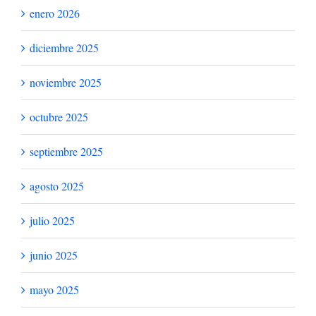
Reutilización agrícola en la ciudad de Sarasota, Florida,
en los años 1980
Agua regenerada por Metropolitan Water District en 1985
Proyectos de demostración del proceso ACTDisk para la
regeneración del agua
Archivo de AMBIENTonline
julio 2026
junio 2026
mayo 2026